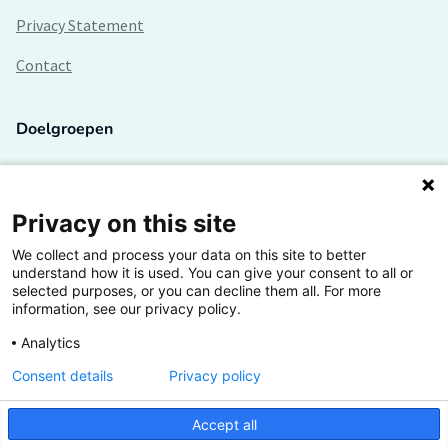
Privacy Statement
Contact
Doelgroepen
Studenten
Lectoren en onderzoekers
Privacy on this site
We collect and process your data on this site to better
Bedrijven
understand how it is used. You can give your consent to all or
selected purposes, or you can decline them all. For more
Hogescholen
information, see our privacy policy.
Analytics
Consent details
Privacy policy
De grootste kennisbank van het HBO
Accept all
Inspiratie op jouw vakgebied