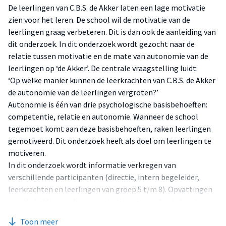
De leerlingen van C.B.S. de Akker laten een lage motivatie
zien voor het leren. De school wil de motivatie van de
leerlingen graag verbeteren. Dit is dan ook de aanleiding van
dit onderzoek. In dit onderzoek wordt gezocht naar de
relatie tussen motivatie en de mate van autonomie van de
leerlingen op ‘de Akker’. De centrale vraagstelling luidt:
‘Op welke manier kunnen de leerkrachten van C.B.S. de Akker
de autonomie van de leerlingen vergroten?’
Autonomie is één van drie psychologische basisbehoeften:
competentie, relatie en autonomie. Wanneer de school
tegemoet komt aan deze basisbehoeften, raken leerlingen
gemotiveerd. Dit onderzoek heeft als doel om leerlingen te
motiveren.
In dit onderzoek wordt informatie verkregen van
verschillende participanten (directie, intern begeleider,
leerkrachten en leerlingen van groep 5 t/m 8). Opvattingen
over de huidige en de gewenste situatie worden in kaart
gebracht. De onderzoeksinstrumenten zijn begeleid door
Toon meer
een zelfontwikkeld hulpmiddel: de vier-puntschaal voor