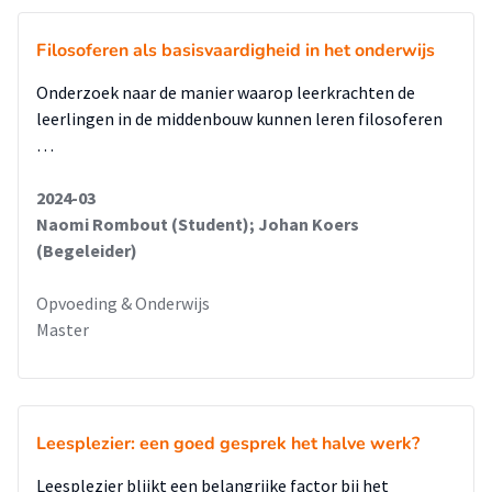
van leerlingen kan bijdragen aan de motivatie voor het leren.
Het onderwerp is door dit onderzoek weer actueel geworden
Filosoferen als basisvaardigheid in het onderwijs
voor het team van ‘de Akker’.
Onderzoek naar de manier waarop leerkrachten de
leerlingen in de middenbouw kunnen leren filosoferen
…
2024-03
Naomi Rombout (Student); Johan Koers
(Begeleider)
Opvoeding & Onderwijs
Master
Leesplezier: een goed gesprek het halve werk?
Leesplezier blijkt een belangrijke factor bij het