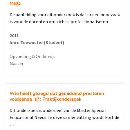
MBO.
moeten worden over het werken met hoogbegaafde
leerlingen. Op dit moment zijn hierover te weinig goede
De aanleiding voor dit onderzoek is dat er een noodzaak
afspraken gemaakt, er is te weinig duidelijkheid. De ideale
is voor de docenten om zich te professionaliseren …
manier van werken voor de hoogbegaafde leerlingen vinden
de leerkrachten, zo blijkt uit onderzoek, het werken met
2011
compacten en verrijken. Met extra werk in de vorm van
Imre Zeewuster (Student)
verrijkingsopdrachten. Met, zoals een leerkracht en een
leerling aangeven, een vreemde taal als
Opvoeding & Onderwijs
verrijkingsmateriaal, bijvoorbeeld het Engels. Daarnaast
Master
komt het onderdeel instructie een aantal keren terug.
'Zelfstandig maar niet alleen' is een gemaakte opmerking.
De leerkrachten vinden het belangrijk om ook de
hoogbegaafde leerling instructie te geven en deze ook
Wie heeft gezegd dat gemiddeld presteren
structureel uit te voeren. Om het compacten en vooral het
voldoende is? : Praktijkonderzoek
verrijken in goede banen te leiden is het aan te raden om de
Dit onderzoek is onderdeel van de Master Special
methode Levelwerk (Kuipers, Eduforce) aan te schaffen. Dit is
Educational Needs. In deze samenvatting wordt kort de
een methode bestaande uit boxen met voor elke jaargroep
…
verrijkingsmateriaal in de vorm van werkboekjes op het