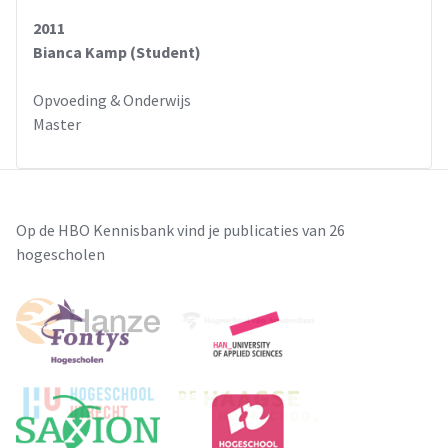
gebied van taal, rekenen en alle overige vakken. Het
2011
Levelwerk (Kuipers, Eduforce) kan grotendeels zelfstandig
Bianca Kamp (Student)
gemaakt worden maar, het is erg belangrijk dat de
leerkracht binnen zijn klassenmanagement tijd kan maken
Opvoeding & Onderwijs
voor de hoogbegaafde leerling, want ook deze leerling heeft
Master
gerichte instructie nodig. Daarnaast kan de leerkracht de
leerling dan begeleiden in het werken met het
verrijkingsmateriaal en kan hij feedback geven op het
gemaakte werk.
Als laatste werkvorm wordt de plusklas aangekaart.
Op de HBO Kennisbank vind je publicaties van 26
Wanneer er gevraagd wordt naar het ontwikkelen van een
hogescholen
plusklas, wordt hierop positief gereageerd in het onderzoek.
Dit zou dus een goede aanvulling kunnen zijn op het
onderwijs aan hoogbegaafden op 't Broekhoes. Maar de
plusklas is geen oplossing. In de plusklas kunnen de
hoogbegaafden gelijkgestemden ontmoeten, maar deze
vorm van onderwijs wordt maar één keer per week
aangeboden. Het is dus, zoals eerder gezegd, een mooie
aanvulling, maar niet de oplossing voor hoogbegaafden. Het