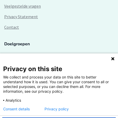
Veelgestelde vragen
Privacy Statement
Contact
Doelgroepen
Studenten
Lectoren en onderzoekers
Privacy on this site
We collect and process your data on this site to better
Bedrijven
understand how it is used. You can give your consent to all or
selected purposes, or you can decline them all. For more
Hogescholen
information, see our privacy policy.
Analytics
Consent details
Privacy policy
De grootste kennisbank van het HBO