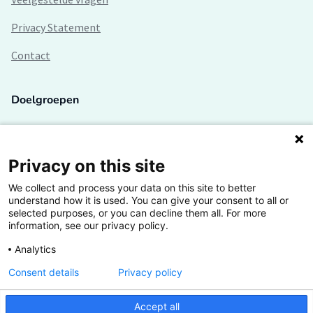
Privacy Statement
Contact
Doelgroepen
Studenten
Lectoren en onderzoekers
Privacy on this site
We collect and process your data on this site to better
Bedrijven
understand how it is used. You can give your consent to all or
selected purposes, or you can decline them all. For more
Hogescholen
information, see our privacy policy.
Analytics
Consent details
Privacy policy
De grootste kennisbank van het HBO
Accept all