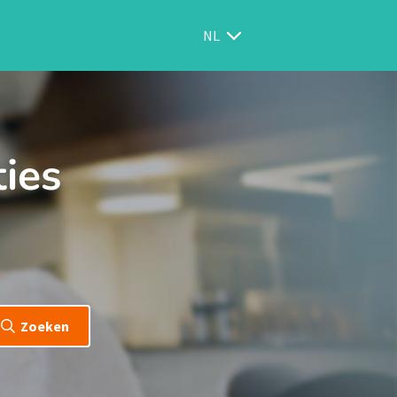
NL
ties
Zoeken