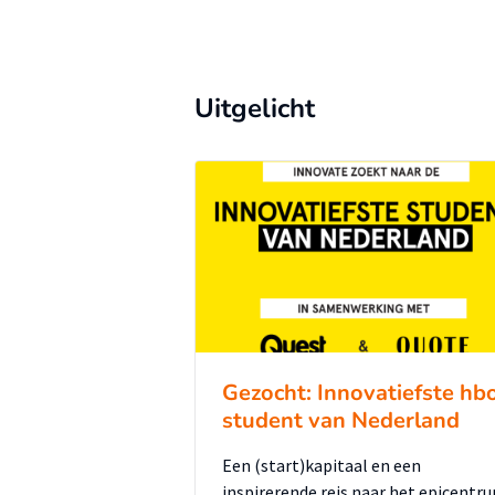
Uitgelicht
Gezocht: Innovatiefste hb
student van Nederland
Een (start)kapitaal en een
inspirerende reis naar het epicentr