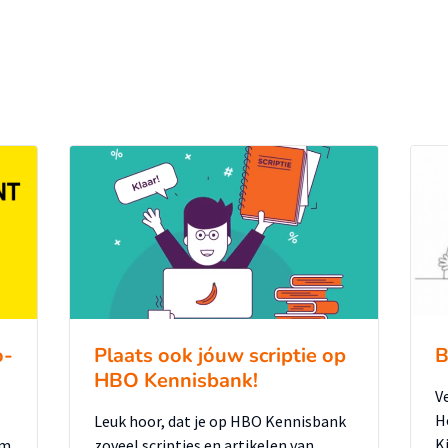
o-
Plaats ook jóuw scriptie op
B
HBO Kennisbank!
V
H
Leuk hoor, dat je op HBO Kennisbank
K
um
zoveel scripties en artikelen van