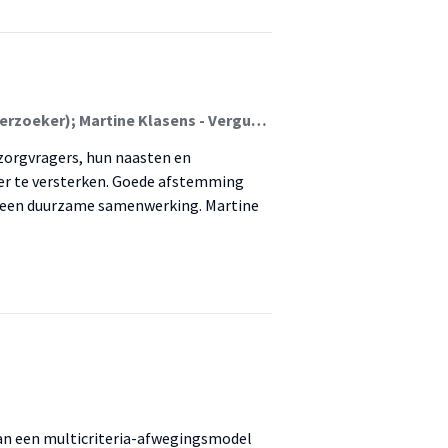
Esther Kleijer (Onderzoeker); Albert van Dieren (Onderzoeker); Martine Klasens - Vergunst (Onderzoeker)
orgvragers, hun naasten en
ger te versterken. Goede afstemming
n een duurzame samenwerking. Martine
van een multicriteria-afwegingsmodel