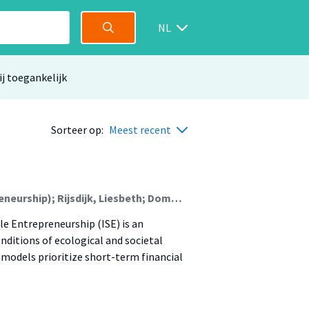
NL
ij toegankelijk
Sorteer op:
Meest recent
Feenstra, Bauke (Sustainable Financing And Entrepreneurship); Rijsdijk, Liesbeth; Dommerholt, Egbert
e Entrepreneurship (ISE) is an
nditions of ecological and societal
models prioritize short-term financial