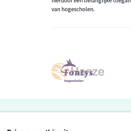
hierdoor een belangrijke toega
van hogescholen.
H
Powered by SURF
Ov