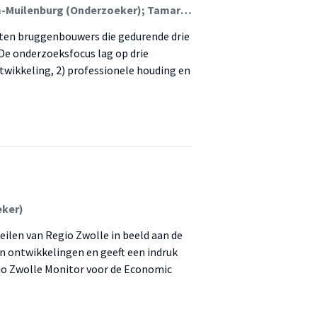
Elsemarijn Ippel (Onderzoeker); Elske van den Boom-Muilenburg (Onderzoeker); Tamar Tas (Onderzoeker)
eten bruggenbouwers die gedurende drie
De onderzoeksfocus lag op drie
twikkeling, 2) professionele houding en
eker)
zeilen van Regio Zwolle in beeld aan de
 en ontwikkelingen en geeft een indruk
gio Zwolle Monitor voor de Economic