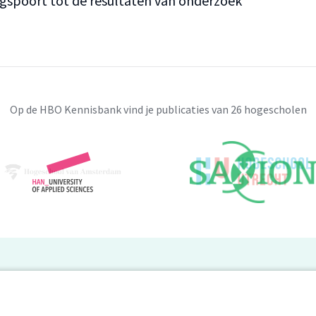
ngspoort tot de resultaten van onderzoek
Op de HBO Kennisbank vind je publicaties van 26 hogescholen
BO Kennisbank
er de HBO Kennisbank
Deelnemende hogescholen