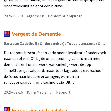
groot verschil maken, of het nu gaat om een lesproject, een
onderzoeksinitiatief of een nieuwe …
2026-03-19
Algemeen
Conferentiebijdrage
Vergeet de Dementie
Ezra van Zadelhoff (Onderzoeker); Tosca Janssens (Onderzoeker)
Dit rapport beschrijft een verkennend kwalitatief onderzoek
naar de rol van ICT bij de ondersteuning van mensen met
dementie en hun netwerk. Aanvankelijk werd de app
TimeSteps geëvalueerd, maar door lage adoptie verschoof
de focus naar bredere ervaringen, wensen en
randvoorwaarden rond technologie. Uit …
2026-02-16
ICT & Media; …
Rapport
Eerder zien en handelen