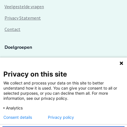
Veelgestelde vragen
Privacy Statement
Contact
Doelgroepen
Studenten
Lectoren en onderzoekers
Privacy on this site
We collect and process your data on this site to better
Bedrijven
understand how it is used. You can give your consent to all or
selected purposes, or you can decline them all. For more
Hogescholen
information, see our privacy policy.
Analytics
Consent details
Privacy policy
De grootste kennisbank van het HBO