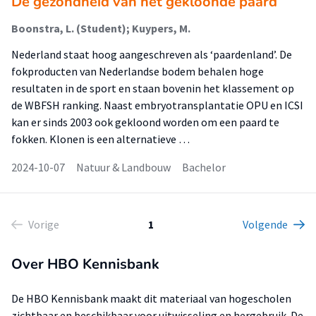
De gezondheid van het gekloonde paard
Boonstra, L. (Student); Kuypers, M.
Nederland staat hoog aangeschreven als ‘paardenland’. De
fokproducten van Nederlandse bodem behalen hoge
resultaten in de sport en staan bovenin het klassement op
de WBFSH ranking. Naast embryotransplantatie OPU en ICSI
kan er sinds 2003 ook gekloond worden om een paard te
fokken. Klonen is een alternatieve …
2024-10-07
Natuur & Landbouw
Bachelor
Vorige
1
Volgende
Over HBO Kennisbank
De HBO Kennisbank maakt dit materiaal van hogescholen
zichtbaar en beschikbaar voor uitwisseling en hergebruik. De