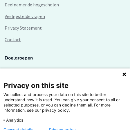
Deelnemende hogescholen
Veelgestelde vragen
Privacy Statement
Contact
Doelgroepen
Studenten
Lectoren en onderzoekers
Privacy on this site
We collect and process your data on this site to better
Bedrijven
understand how it is used. You can give your consent to all or
selected purposes, or you can decline them all. For more
Hogescholen
information, see our privacy policy.
Analytics
Consent details
Privacy policy