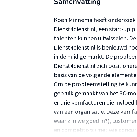
Samenvatting
Koen Minnema heeft onderzoek g
Dienst4dienst.nl, een start-up 
talenten kunnen uitwisselen. D
Dienst4dienst.nl is benieuwd hoe
in de huidige markt. De problee
Dienst4dienst.nl zich positione
basis van de volgende elementen
Om de probleemstelling te kun
gebruik gemaakt van het 3C-mod
er drie kernfactoren die invloed
van een organisatie. Deze kernfac
waar zijn we goed in?), customers
en competitors (met wie concurr