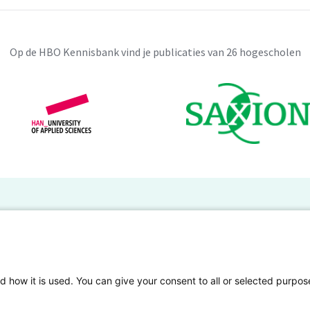
Op de HBO Kennisbank vind je publicaties van 26 hogescholen
BO Kennisbank
er de HBO Kennisbank
Deelnemende hogescholen
gen onderzoek publiceren
Veelgestelde vragen
d how it is used. You can give your consent to all or selected purpos
tgelicht
Privacy Statement