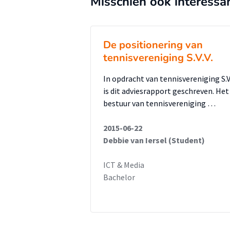
Misschien ook interessa
volgens de klanten van het bedr
organisatie een meer ondersche
sterke punten van Dienst4dienst.
De positionering van
anderen’ kunnen worden afgeste
tennisvereniging S.V.V.
toegankelijk, duidelijk en gratis
In opdracht van tennisvereniging S.V.
inspelen op een aantal klantbeh
is dit adviesrapport geschreven. Het
beoordelingen en reviews, een a
bestuur van tennisvereniging …
het onderzoek blijkt dat Dienst4
van zijn sterke punten en het i
2015-06-22
Debbie van Iersel (Student)
sterke punten te benadrukken e
Dienst4dienst.nl een concurrent
ICT & Media
Bachelor