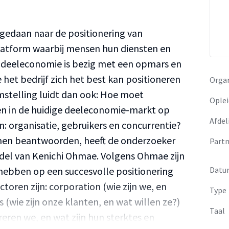
edaan naar de positionering van
platform waarbij mensen hun diensten en
e deeleconomie is bezig met een opmars en
 het bedrijf zich het best kan positioneren
Organ
mstelling luidt dan ook: Hoe moet
Oplei
ren in de huidige deeleconomie-markt op
Afdel
: organisatie, gebruikers en concurrentie?
nen beantwoorden, heeft de onderzoeker
Partn
el van Kenichi Ohmae. Volgens Ohmae zijn
 hebben op een succesvolle positionering
Datu
toren zijn: corporation (wie zijn we, en
Type
 (wie zijn onze klanten, en wat willen ze?)
Taal
eren we, en wat zijn hun sterktes en