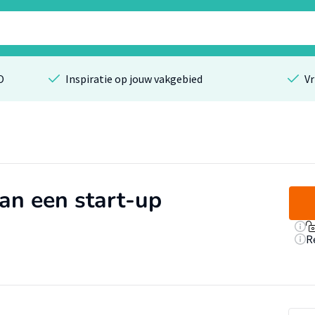
O
Inspiratie op jouw vakgebied
Vr
van een start-up
R