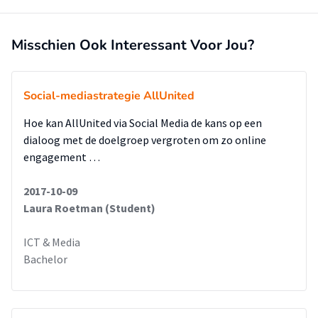
telefonisch. Wel is er behoefte aan de mogelijkheid tot
WhatsApp contact met wijkbeheerders, mits deze snel
Misschien Ook Interessant Voor Jou?
reageren.
Op basis van deze resultaten zijn de volgende aanbevelingen
geformuleerd:
Social-mediastrategie AllUnited
- Maak een Facebookpagina aan
- Plaats berichten bestaand uit een afbeelding met tekst die
Hoe kan AllUnited via Social Media de kans op een
relevant zijn voor de doelgroep
dialoog met de doelgroep vergroten om zo online
- Plaats berichten rond 17.00 uur
engagement …
- Gebruik Facebook advertenties om de doelgroep te
bereiken en om het verkeer op de Facebookpagina te
2017-10-09
vergroten
Laura Roetman (Student)
ICT & Media
Bachelor