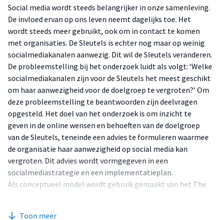
Social media wordt steeds belangrijker in onze samenleving.
De invloed ervan op ons leven neemt dagelijks toe. Het
wordt steeds meer gebruikt, ook om in contact te komen
met organisaties. De Sleutels is echter nog maar op weinig
socialmediakanalen aanwezig. Dit wil de Sleutels veranderen.
De probleemstelling bij het onderzoek luidt als volgt: ‘Welke
socialmediakanalen zijn voor de Sleutels het meest geschikt
om haar aanwezigheid voor de doelgroep te vergroten?’ Om
deze probleemstelling te beantwoorden zijn deelvragen
opgesteld. Het doel van het onderzoek is om inzicht te
geven in de online wensen en behoeften van de doelgroep
van de Sleutels, teneinde een advies te formuleren waarmee
de organisatie haar aanwezigheid op social media kan
vergroten. Dit advies wordt vormgegeven in een
socialmediastrategie en een implementatieplan.
Als conceptueel model wordt gebruik gemaakt van het The
Six Stages of Social Business Transformation model. Dit
model legt in stappen uit hoe een organisatie een sociale
Toon meer
organisatie kan worden. Het onderzoek richt zich op de