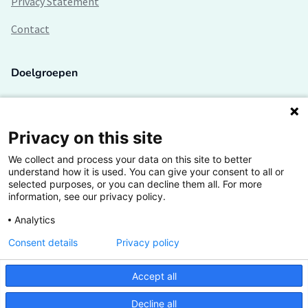
Privacy Statement
Contact
Doelgroepen
Studenten
Lectoren en onderzoekers
Privacy on this site
We collect and process your data on this site to better
Bedrijven
understand how it is used. You can give your consent to all or
selected purposes, or you can decline them all. For more
Hogescholen
information, see our privacy policy.
Analytics
Consent details
Privacy policy
De grootste kennisbank van het HBO
Accept all
Inspiratie op jouw vakgebied
Decline all