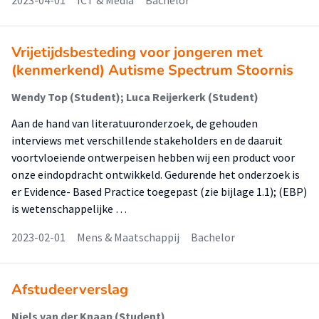
2023-04-01
ICT & Media
Bachelor
Vrijetijdsbesteding voor jongeren met
(kenmerkend) Autisme Spectrum Stoornis
Wendy Top (Student); Luca Reijerkerk (Student)
Aan de hand van literatuuronderzoek, de gehouden
interviews met verschillende stakeholders en de daaruit
voortvloeiende ontwerpeisen hebben wij een product voor
onze eindopdracht ontwikkeld. Gedurende het onderzoek is
er Evidence- Based Practice toegepast (zie bijlage 1.1); (EBP)
is wetenschappelijke …
2023-02-01
Mens & Maatschappij
Bachelor
Afstudeerverslag
Niels van der Knaap (Student)