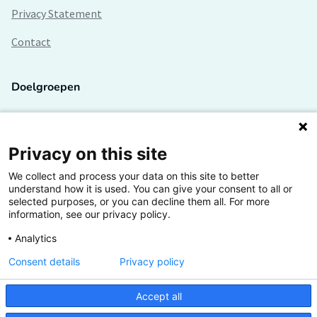
Privacy Statement
Contact
Doelgroepen
Studenten
Lectoren en onderzoekers
Privacy on this site
We collect and process your data on this site to better
Bedrijven
understand how it is used. You can give your consent to all or
selected purposes, or you can decline them all. For more
Hogescholen
information, see our privacy policy.
Analytics
Consent details
Privacy policy
De grootste kennisbank van het HBO
Accept all
Inspiratie op jouw vakgebied