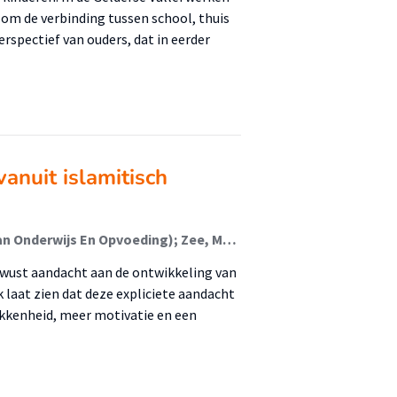
om de verbinding tussen school, thuis
erspectief van ouders, dat in eerder
nuit islamitisch
Hanna, Fadie (Lectoraat De Pedagogische Functie Van Onderwijs En Opvoeding); Zee, Marjolein; Sawalhi, Rania
ewust aandacht aan de ontwikkeling van
k laat zien dat deze expliciete aandacht
kenheid, meer motivatie en een