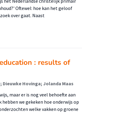
js het Nederlandse christelijk primair
inhoud?' Oftewel: hoe kan het geloof
rzoek over gaat. Naast
ducation : results of
t); Dieuwke Hovinga; Jolanda Maas
js, maar er is nog veel behoefte aan
oek hebben we gekeken hoe onderwijs op
 onderzochten welke vakken op groene