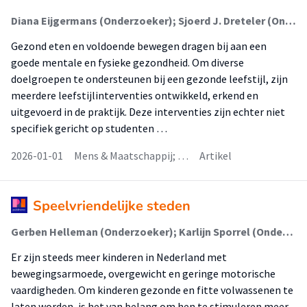
Diana Eijgermans (Onderzoeker); Sjoerd J. Dreteler (Onderzoeker); Astrid S. Doorduijn (Onderzoeker); Joan Dallinga (Onderzoeker); M.A.M. (Monique) Berger (Lector); S.I. (Sanne) de Vries (Lector)
Gezond eten en voldoende bewegen dragen bij aan een
goede mentale en fysieke gezondheid. Om diverse
doelgroepen te ondersteunen bij een gezonde leefstijl, zijn
meerdere leefstijlinterventies ontwikkeld, erkend en
uitgevoerd in de praktijk. Deze interventies zijn echter niet
specifiek gericht op studenten …
2026-01-01
Mens & Maatschappij; …
Artikel
Speelvriendelijke steden
Gerben Helleman (Onderzoeker); Karlijn Sporrel (Onderzoeker); Christine Bleijenberg (Onderzoeker); Ivan Nio (Onderzoeker)
Er zijn steeds meer kinderen in Nederland met
bewegingsarmoede, overgewicht en geringe motorische
vaardigheden. Om kinderen gezonde en fitte volwassenen te
laten worden, is het van belang om hen te stimuleren meer