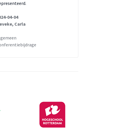
epresenteerd.
024-04-04
eveke, Carla
lgemeen
onferentiebijdrage