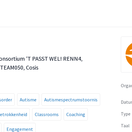
consortium 'T PASST WEL! RENN4,
 TEAM050, Cosis
Organ
sorder
Autisme
Autismespectrumstoornis
Datu
Type
etrokkenheid
Classrooms
Coaching
Taal
Engagement