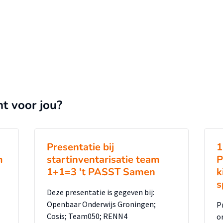
nt voor jou?
Presentatie bij
1
m
startinventarisatie team
P
1+1=3 't PASST Samen
k
s
Deze presentatie is gegeven bij:
Openbaar Onderwijs Groningen;
P
Cosis; Team050; RENN4
o