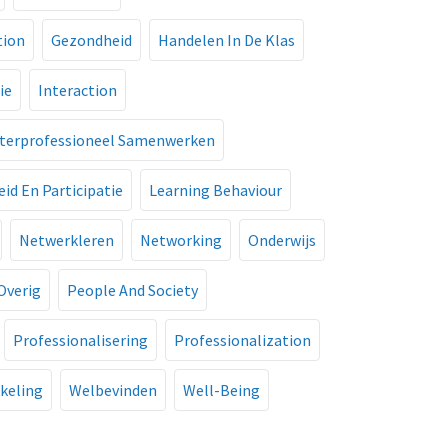
tion
Gezondheid
Handelen In De Klas
ie
Interaction
nterprofessioneel Samenwerken
id En Participatie
Learning Behaviour
Netwerkleren
Networking
Onderwijs
Overig
People And Society
Professionalisering
Professionalization
keling
Welbevinden
Well-Being