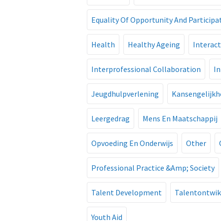
Equality Of Opportunity And Participa
Health
Healthy Ageing
Interact
Interprofessional Collaboration
I
Jeugdhulpverlening
Kansengelijkhe
Leergedrag
Mens En Maatschappij
Opvoeding En Onderwijs
Other
Professional Practice &Amp; Society
Talent Development
Talentontwik
Youth Aid