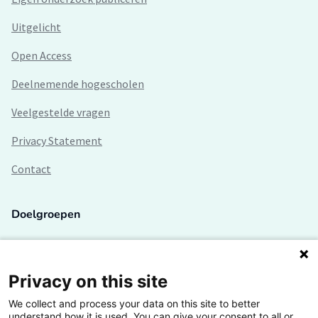
Uitgelicht
Open Access
Deelnemende hogescholen
Veelgestelde vragen
Privacy Statement
Contact
Doelgroepen
Studenten
Lectoren en onderzoekers
Privacy on this site
We collect and process your data on this site to better
Bedrijven
understand how it is used. You can give your consent to all or