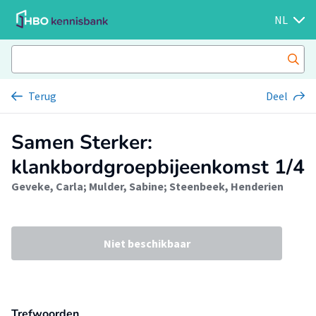
NL
Terug
Deel
Samen Sterker:
klankbordgroepbijeenkomst 1/4
Geveke, Carla
;
Mulder, Sabine
;
Steenbeek, Henderien
Niet beschikbaar
Trefwoorden