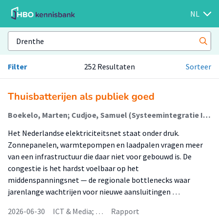
NL
Filter
252 Resultaten
Sorteer
Thuisbatterijen als publiek goed
Boekelo, Marten; Cudjoe, Samuel (Systeemintegratie In De Energietransitie); Goorhuis, Dik; Hendriks, Eric; Hut, Peter; Jun, Lingkang; Lamain, Wiebo (Communication, Behaviour & Sustainable Society); Pul, Harold; van Rij, Eva (Communication, Behaviour & Sustainable Society); van Someren, Christian (Energietransitie En Netwerken); Zhan, Sen
Het Nederlandse elektriciteitsnet staat onder druk.
Zonnepanelen, warmtepompen en laadpalen vragen meer
van een infrastructuur die daar niet voor gebouwd is. De
congestie is het hardst voelbaar op het
middenspanningsnet — de regionale bottle­necks waar
jarenlange wachtrijen voor nieuwe aansluitingen …
2026-06-30
ICT & Media; …
Rapport